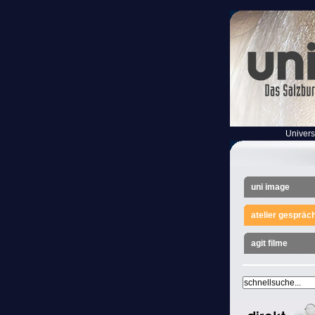
Univers
uni image
atelier gespräc
agit filme