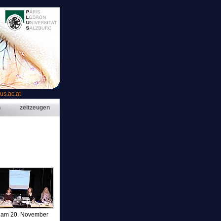
s.ac.at
n
zeitzeugen
g am 20. November