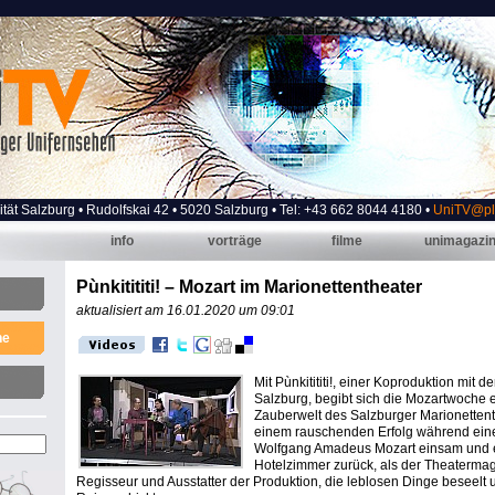
ität Salzburg • Rudolfskai 42 • 5020 Salzburg • Tel: +43 662 8044 4180 •
UniTV@plu
info
vorträge
filme
unimagazi
Pùnkitititi! – Mozart im Marionettentheater
aktualisiert am 16.01.2020 um 09:01
he
Mit Pùnkitititi!, einer Koproduktion mit 
Salzburg, begibt sich die Mozartwoche e
Zauberwelt des Salzburger Marionetten
einem rauschenden Erfolg während eine
Wolfgang Amadeus Mozart einsam und e
Hotelzimmer zurück, als der Theatermag
Regisseur und Ausstatter der Produktion, die leblosen Dinge beseelt 