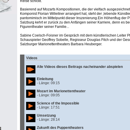
Reise schickt.
Basierend auf Mozarts Kompositionen, die der vielfach ausgezeichnete
Komponist Florian Willeitner arrangiert hat, steht der ‚lebende Künstle
pantomimisch im Mittelpunkt dieser Inszenierung.Ein Höhenflug der P
Salzburg kehrt er zurück zu den Anfängen seiner Karriere, denn es b
Figurentheater seiner Familie...
Sabine Coelsch-Foisner im Gespräch mit dem künstlerischen Leiter Ph
Schauspieler Geoffrey Sobelle, Regisseur Douglas Fitch und der Gesc
Salzburger Marionettentheaters Barbara Heuberger.
Videos
Alle Videos dieses Beitrags nacheinander abspielen
Einleitung
- Länge: 09:15
Mozart im Marionettentheater
- Länge: 09:05
Science of the Impossible
- Länge: 17:51
Umsetzung
- Länge: 28:14
Zukunft des Puppentheaters