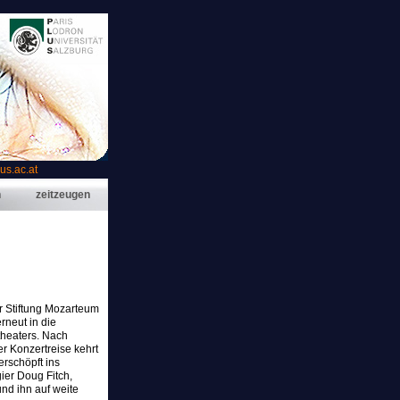
s.ac.at
n
zeitzeugen
der Stiftung Mozarteum
rneut in die
theaters. Nach
r Konzertreise kehrt
rschöpft ins
ier Doug Fitch,
und ihn auf weite