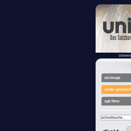
Univers
uni image
atelier gespräc
agit filme