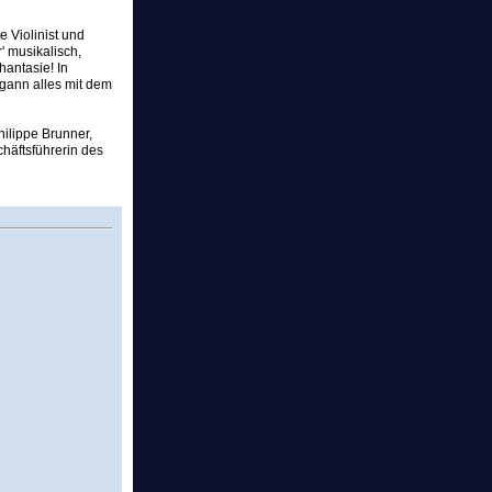
 Violinist und
r' musikalisch,
hantasie! In
egann alles mit dem
ilippe Brunner,
häftsführerin des